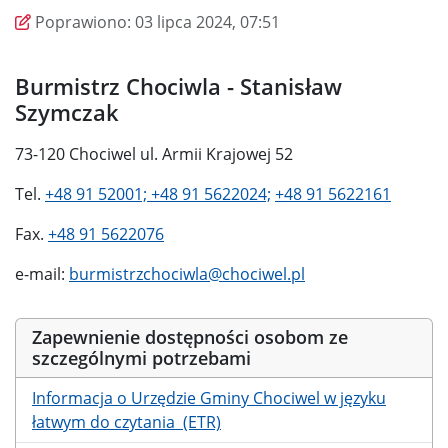
Wprowadzono
Poprawiono
Poprawiono:
03 lipca 2024, 07:51
Burmistrz Chociwla - Stanisław
Szymczak
73-120 Chociwel ul. Armii Krajowej 52
Tel.
+48 91 52001;
+48 91 5622024;
+48 91 5622161
Fax.
+48 91 5622076
e-mail:
burmistrzchociwla@chociwel.pl
Zapewnienie dostępności osobom ze
szczególnymi potrzebami
Informacja o Urzędzie Gminy Chociwel w języku
łatwym do czytania (ETR)