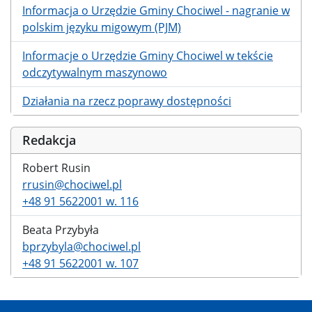
Informacja o Urzędzie Gminy Chociwel - nagranie w
polskim języku migowym (PJM)
Informacje o Urzędzie Gminy Chociwel w tekście
odczytywalnym maszynowo
Działania na rzecz poprawy dostępności
Redakcja
Robert Rusin
rrusin@chociwel.pl
+48 91 5622001 w. 116
Beata Przybyła
bprzybyla@chociwel.pl
+48 91 5622001 w. 107