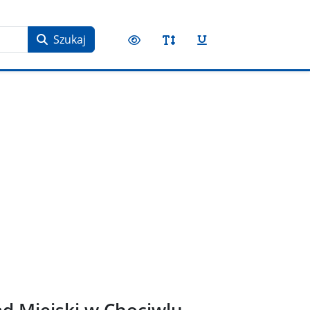
Szukaj
ąd Miejski w Chociwlu