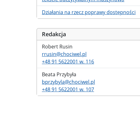
Działania na rzecz poprawy dostępności
Redakcja
Robert Rusin
rrusin@chociwel.pl
+48 91 5622001 w. 116
Beata Przybyła
bprzybyla@chociwel.pl
+48 91 5622001 w. 107