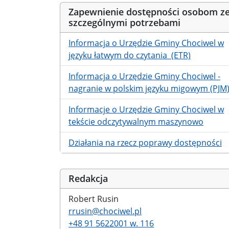
Zapewnienie dostępności osobom z
szczególnymi potrzebami
Informacja o Urzędzie Gminy Chociwel w
języku łatwym do czytania (ETR)
Informacja o Urzędzie Gminy Chociwel -
nagranie w polskim języku migowym (PJM
Informacje o Urzędzie Gminy Chociwel w
tekście odczytywalnym maszynowo
Działania na rzecz poprawy dostępności
Redakcja
Robert Rusin
rrusin@chociwel.pl
+48 91 5622001 w. 116