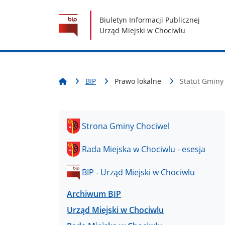
Nawigacja
Treść
Narzędzia dostępności
Biuletyn Informacji Publicznej
Urząd Miejski w Chociwlu
BIP
Prawo lokalne
Statut Gminy
Strona Gminy Chociwel
Rada Miejska w Chociwlu - esesja
BIP - Urząd Miejski w Chociwlu
Archiwum BIP
Urząd Miejski w Chociwlu