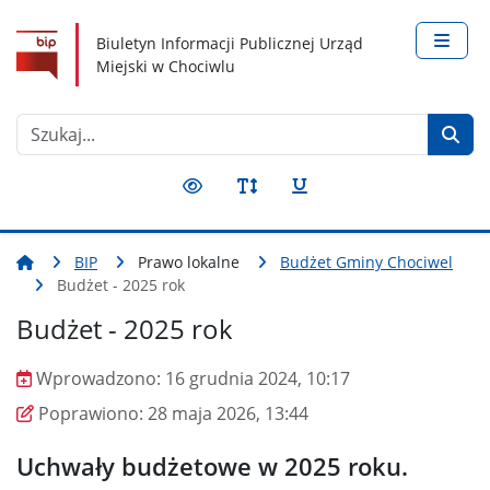
Nawigacja
Treść
Narzędzia dostępności
Biuletyn Informacji Publicznej Urząd
Miejski w Chociwlu
Szukaj
BIP
Prawo lokalne
Budżet Gminy Chociwel
Budżet - 2025 rok
Budżet - 2025 rok
Wprowadzono:
16 grudnia 2024, 10:17
Wprowadzono
Poprawiono
Poprawiono:
28 maja 2026, 13:44
Uchwały budżetowe w 2025 roku.